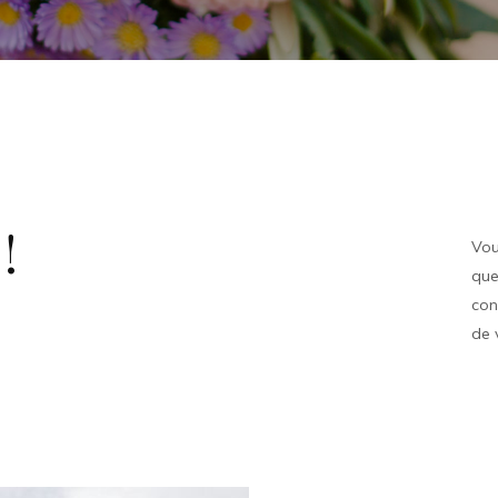
!
Vou
que
con
de 